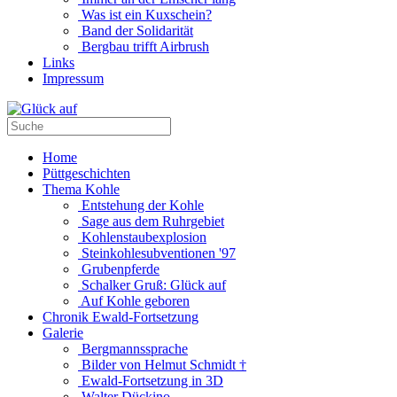
Was ist ein Kuxschein?
Band der Solidarität
Bergbau trifft Airbrush
Links
Impressum
Home
Püttgeschichten
Thema Kohle
Entstehung der Kohle
Sage aus dem Ruhrgebiet
Kohlenstaubexplosion
Steinkohlesubventionen '97
Grubenpferde
Schalker Gruß: Glück auf
Auf Kohle geboren
Chronik Ewald-Fortsetzung
Galerie
Bergmannssprache
Bilder von Helmut Schmidt †
Ewald-Fortsetzung in 3D
Walter Dückino