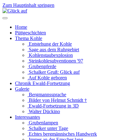
Zum Hauptinhalt springen
Home
Püttgeschichten
Thema Kohle
Entstehung der Kohle
Sage aus dem Ruhrgebiet
Kohlenstaubexplosion
Steinkohlesubventionen '97
Grubenpferde
Schalker Gruß: Glück auf
Auf Kohle geboren
Chronik Ewald-Fortsetzung
Galerie
Bergmannssprache
Bilder von Helmut Schmidt †
Ewald-Fortsetzung in 3D
Walter Dückino
Interessantes
Grubenlampen
Schalker unter Tage
Echtes bergmännisches Handwerk
Immer an der Emscher lang