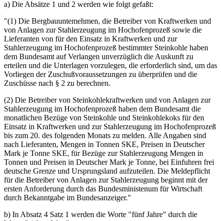
a) Die Absätze 1 und 2 werden wie folgt gefaßt:
"(1) Die Bergbauuntemehmen, die Betreiber von Kraftwerken und
von Anlagen zur Stahlerzeugung im Hochofenprozeß sowie die
Lieferanten von für den Einsatz in Kraftwerken und zur
Stahlerzeugung im Hochofenprozeß bestimmter Steinkohle haben
dem Bundesamt auf Verlangen unverzüglich die Auskunft zu
erteilen und die Unterlagen vorzulegen, die erforderlich sind, um das
Vorliegen der Zuschußvoraussetzungen zu überprüfen und die
Zuschüsse nach § 2 zu berechnen.
(2) Die Betreiber von Steinkohlekraftwerken und von Anlagen zur
Stahlerzeugung im Hochofenprozeß haben dem Bundesamt die
monatlichen Bezüge von Steinkohle und Steinkohlekoks für den
Einsatz in Kraftwerken und zur Stahlerzeugung im Hochofenprozeß
bis zum 20. des folgenden Monats zu melden. Alle Angaben sind
nach Lieferanten, Mengen in Tonnen SKE, Preisen in Deutscher
Mark je Tonne SKE, für Bezüge zur Stahlerzeugung Mengen in
Tonnen und Preisen in Deutscher Mark je Tonne, bei Einfuhren frei
deutsche Grenze und Ursprungsland aufzuteilen. Die Meldepflicht
für die Betreiber von Anlagen zur Stahlerzeugung beginnt mit der
ersten Anforderung durch das Bundesministenum für Wirtschaft
durch Bekanntgabe im Bundesanzeiger."
b) In Absatz 4 Satz 1 werden die Worte "fünf Jahre" durch die