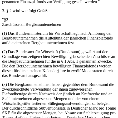
genannten Finanzplafonds zur Verfügung gestellt werden."
3. § 2 wird wie folgt Gefaßt:
"§2
Zuschüsse an Bergbauuntemehmen
(1) Das Bundesministerium für Wirtschaft legt nach Anhörung der
Bergbauuntemehmen die Aufteilung der jährlichen Finanzplafonds
auf die einzelnen Bergbauuntemehmen fest.
(2) Das Bundesamt für Wirtschaft (Bundesamt) gewährt auf der
Grundlage von zeitgerechten Bewilligungsbescheiden Zuschüsse an
die Bergbauunternehmen für die in § 1 Abs. 1 genannten Zwecke.
Die den Bergbauuntemehmen bewilligten Finanzplafonds werden
diesen für die einzelnen Kalenderjahre in zwölf Monatsraten durch
das Bundesamt ausgezahlt.
(3) Die Bergbauuntemehmen haben gegenüber dem Bundesamt die
zweckgerichtete Verwendung der ihnen zugewiesenen
Plafondbeträge durch Nachweis der jährlich an Kraftwerke und an
Stahlunternehmen abgesetzten Mengen und der von einem
Wirtschaftsprüfer testierten Stillegungsaufwendungen zu belegen.
Der durchschnittliche Subventionssatz in Deutscher Mark pro Tonne
SKE für die abgesetzter Mengen, bei Absatz zur Stahlerzeugung pro
Tonne, darf den Unterschiedsbetrag in Deutscher Mark zwischen