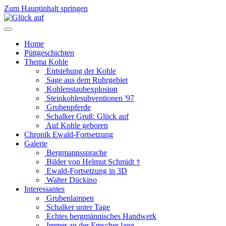
Zum Hauptinhalt springen
Home
Püttgeschichten
Thema Kohle
Entstehung der Kohle
Sage aus dem Ruhrgebiet
Kohlenstaubexplosion
Steinkohlesubventionen '97
Grubenpferde
Schalker Gruß: Glück auf
Auf Kohle geboren
Chronik Ewald-Fortsetzung
Galerie
Bergmannssprache
Bilder von Helmut Schmidt †
Ewald-Fortsetzung in 3D
Walter Dückino
Interessantes
Grubenlampen
Schalker unter Tage
Echtes bergmännisches Handwerk
Immer an der Emscher lang