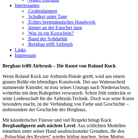
Interessantes
Grubenlampen
Schalker unter Tage
Echtes bergmännisches Handwerk
Immer an der Emscher lang
Was ist ein Kuxschein?
Band der Solidarität
Bergbau trifft Airbrush
Links
Impressum
Bergbau trifft Airbrush – Die Kunst von Roland Kuck
Wenn Roland Kuck zur Airbrush-Pistole greift, wird aus einem
grauen Relikt ein lebendiges Kunstwerk. Der aus Wattenscheid
stammende Künstler, ist trotz seines Umzugs nach Niedersachsen,
weiterhin mit dem Ruhrgebiet verwurzelt. Schon früh entdeckte er
seine Leidenschaft für die Airbrush-Technik. Doch was seine Kunst
besonders macht, ist die Verbindung von Farbe und Geschichte –
insbesondere der Geschichte des Bergbaus.
Mit künstlerischer Finesse und viel Respekt bringt Kuck
Bergbaufiguren aufs nächste Level
. Aus schlichten Modellen
entstehen unter seiner Hand ausdrucksstarke Gestalten, die den
„Pulsschlag des Reviers“ wieder hörbar machen. Seine Motive