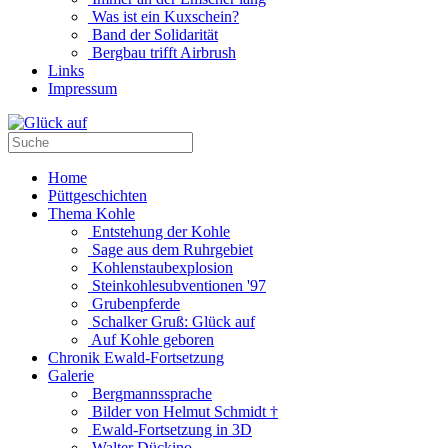
Was ist ein Kuxschein?
Band der Solidarität
Bergbau trifft Airbrush
Links
Impressum
Home
Püttgeschichten
Thema Kohle
Entstehung der Kohle
Sage aus dem Ruhrgebiet
Kohlenstaubexplosion
Steinkohlesubventionen '97
Grubenpferde
Schalker Gruß: Glück auf
Auf Kohle geboren
Chronik Ewald-Fortsetzung
Galerie
Bergmannssprache
Bilder von Helmut Schmidt †
Ewald-Fortsetzung in 3D
Walter Dückino