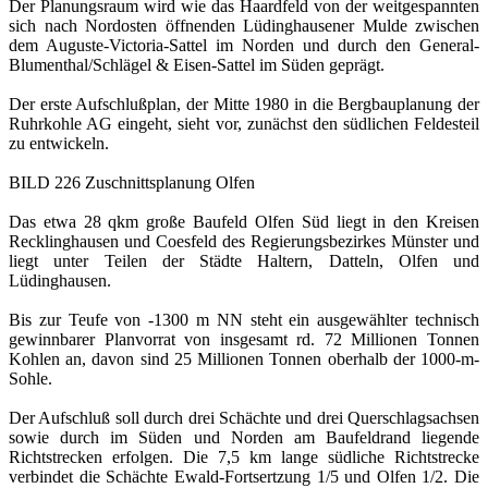
Der Planungsraum wird wie das Haardfeld von der weitgespannten
sich nach Nordosten öffnenden Lüdinghausener Mulde zwischen
dem Auguste-Victoria-Sattel im Norden und durch den General-
Blumenthal/Schlägel & Eisen-Sattel im Süden geprägt.
Der erste Aufschlußplan, der Mitte 1980 in die Bergbauplanung der
Ruhrkohle AG eingeht, sieht vor, zunächst den südlichen Feldesteil
zu entwickeln.
BILD 226 Zuschnittsplanung Olfen
Das etwa 28 qkm große Baufeld Olfen Süd liegt in den Kreisen
Recklinghausen und Coesfeld des Regierungsbezirkes Münster und
liegt unter Teilen der Städte Haltern, Datteln, Olfen und
Lüdinghausen.
Bis zur Teufe von -1300 m NN steht ein ausgewählter technisch
gewinnbarer Planvorrat von insgesamt rd. 72 Millionen Tonnen
Kohlen an, davon sind 25 Millionen Tonnen oberhalb der 1000-m-
Sohle.
Der Aufschluß soll durch drei Schächte und drei Querschlagsachsen
sowie durch im Süden und Norden am Baufeldrand liegende
Richtstrecken erfolgen. Die 7,5 km lange südliche Richtstrecke
verbindet die Schächte Ewald-Fortsertzung 1/5 und Olfen 1/2. Die