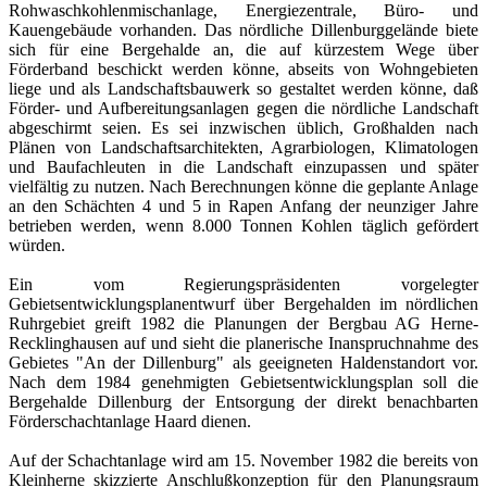
Rohwaschkohlenmischanlage, Energiezentrale, Büro- und
Kauengebäude vorhanden. Das nördliche Dillenburggelände biete
sich für eine Bergehalde an, die auf kürzestem Wege über
Förderband beschickt werden könne, abseits von Wohngebieten
liege und als Landschaftsbauwerk so gestaltet werden könne, daß
Förder- und Aufbereitungsanlagen gegen die nördliche Landschaft
abgeschirmt seien. Es sei inzwischen üblich, Großhalden nach
Plänen von Landschaftsarchitekten, Agrarbiologen, Klimatologen
und Baufachleuten in die Landschaft einzupassen und später
vielfältig zu nutzen. Nach Berechnungen könne die geplante Anlage
an den Schächten 4 und 5 in Rapen Anfang der neunziger Jahre
betrieben werden, wenn 8.000 Tonnen Kohlen täglich gefördert
würden.
Ein vom Regierungspräsidenten vorgelegter
Gebietsentwicklungsplanentwurf über Bergehalden im nördlichen
Ruhrgebiet greift 1982 die Planungen der Bergbau AG Herne-
Recklinghausen auf und sieht die planerische Inanspruchnahme des
Gebietes "An der Dillenburg" als geeigneten Haldenstandort vor.
Nach dem 1984 genehmigten Gebietsentwicklungsplan soll die
Bergehalde Dillenburg der Entsorgung der direkt benachbarten
Förderschachtanlage Haard dienen.
Auf der Schachtanlage wird am 15. November 1982 die bereits von
Kleinherne skizzierte Anschlußkonzeption für den Planungsraum