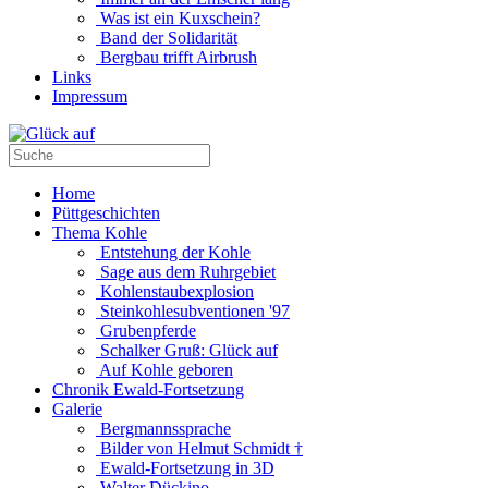
Was ist ein Kuxschein?
Band der Solidarität
Bergbau trifft Airbrush
Links
Impressum
Home
Püttgeschichten
Thema Kohle
Entstehung der Kohle
Sage aus dem Ruhrgebiet
Kohlenstaubexplosion
Steinkohlesubventionen '97
Grubenpferde
Schalker Gruß: Glück auf
Auf Kohle geboren
Chronik Ewald-Fortsetzung
Galerie
Bergmannssprache
Bilder von Helmut Schmidt †
Ewald-Fortsetzung in 3D
Walter Dückino