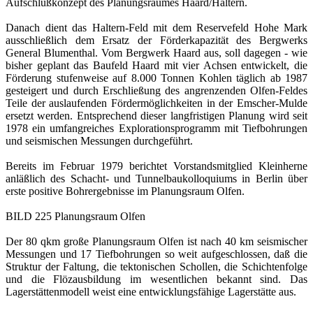
Aufschlußkonzept des Planungsraumes Haard/Haltern.
Danach dient das Haltern-Feld mit dem Reservefeld Hohe Mark
ausschließlich dem Ersatz der Förderkapazität des Bergwerks
General Blumenthal. Vom Bergwerk Haard aus, soll dagegen - wie
bisher geplant das Baufeld Haard mit vier Achsen entwickelt, die
Förderung stufenweise auf 8.000 Tonnen Kohlen täglich ab 1987
gesteigert und durch Erschließung des angrenzenden Olfen-Feldes
Teile der auslaufenden Fördermöglichkeiten in der Emscher-Mulde
ersetzt werden. Entsprechend dieser langfristigen Planung wird seit
1978 ein umfangreiches Explorationsprogramm mit Tiefbohrungen
und seismischen Messungen durchgeführt.
Bereits im Februar 1979 berichtet Vorstandsmitglied Kleinherne
anläßlich des Schacht- und Tunnelbaukolloquiums in Berlin über
erste positive Bohrergebnisse im Planungsraum Olfen.
BILD 225 Planungsraum Olfen
Der 80 qkm große Planungsraum Olfen ist nach 40 km seismischer
Messungen und 17 Tiefbohrungen so weit aufgeschlossen, daß die
Struktur der Faltung, die tektonischen Schollen, die Schichtenfolge
und die Flözausbildung im wesentlichen bekannt sind. Das
Lagerstättenmodell weist eine entwicklungsfähige Lagerstätte aus.