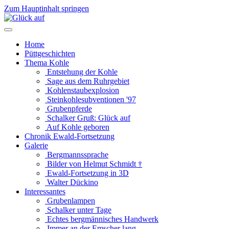
Zum Hauptinhalt springen
Home
Püttgeschichten
Thema Kohle
Entstehung der Kohle
Sage aus dem Ruhrgebiet
Kohlenstaubexplosion
Steinkohlesubventionen '97
Grubenpferde
Schalker Gruß: Glück auf
Auf Kohle geboren
Chronik Ewald-Fortsetzung
Galerie
Bergmannssprache
Bilder von Helmut Schmidt †
Ewald-Fortsetzung in 3D
Walter Dückino
Interessantes
Grubenlampen
Schalker unter Tage
Echtes bergmännisches Handwerk
Immer an der Emscher lang