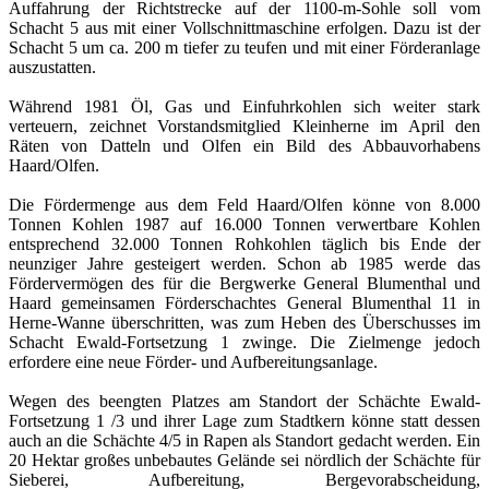
Auffahrung der Richtstrecke auf der 1100-m-Sohle soll vom
Schacht 5 aus mit einer Vollschnittmaschine erfolgen. Dazu ist der
Schacht 5 um ca. 200 m tiefer zu teufen und mit einer Förderanlage
auszustatten.
Während 1981 Öl, Gas und Einfuhrkohlen sich weiter stark
verteuern, zeichnet Vorstandsmitglied Kleinherne im April den
Räten von Datteln und Olfen ein Bild des Abbauvorhabens
Haard/Olfen.
Die Fördermenge aus dem Feld Haard/Olfen könne von 8.000
Tonnen Kohlen 1987 auf 16.000 Tonnen verwertbare Kohlen
entsprechend 32.000 Tonnen Rohkohlen täglich bis Ende der
neunziger Jahre gesteigert werden. Schon ab 1985 werde das
Fördervermögen des für die Bergwerke General Blumenthal und
Haard gemeinsamen Förderschachtes General Blumenthal 11 in
Herne-Wanne überschritten, was zum Heben des Überschusses im
Schacht Ewald-Fortsetzung 1 zwinge. Die Zielmenge jedoch
erfordere eine neue Förder- und Aufbereitungsanlage.
Wegen des beengten Platzes am Standort der Schächte Ewald-
Fortsetzung 1 /3 und ihrer Lage zum Stadtkern könne statt dessen
auch an die Schächte 4/5 in Rapen als Standort gedacht werden. Ein
20 Hektar großes unbebautes Gelände sei nördlich der Schächte für
Sieberei, Aufbereitung, Bergevorabscheidung,